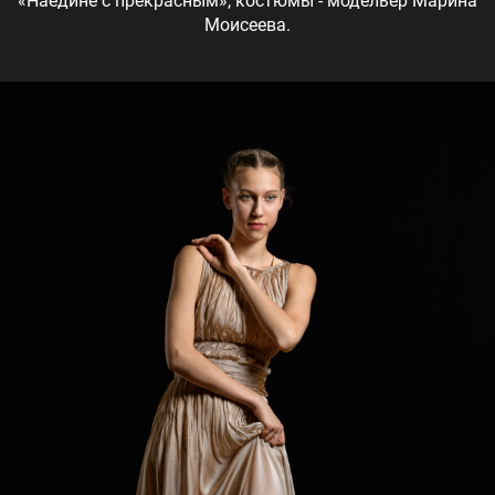
«Наедине с прекрасным», костюмы - модельер Марина
Моисеева.